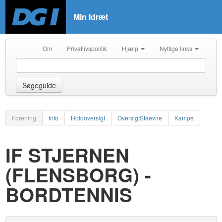
Min Idræt
Om
Privatlivspolitik
Hjælp
Nyttige links
Søgeguide
Forening
Info
Holdoversigt
OversigtStaevne
Kampe
IF STJERNEN
(FLENSBORG) -
BORDTENNIS