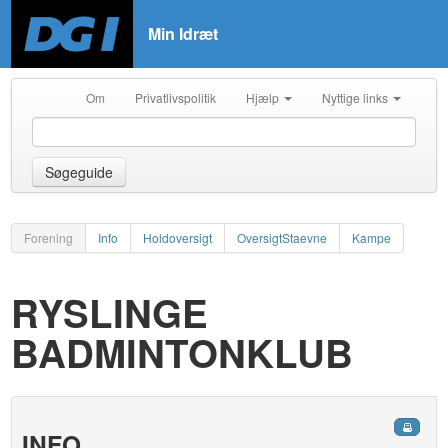
Min Idræt
Om
Privatlivspolitik
Hjælp
Nyttige links
Søgeguide
Forening
Info
Holdoversigt
OversigtStaevne
Kampe
RYSLINGE
BADMINTONKLUB
INFO