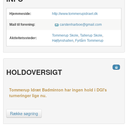
Hjemmeside:
http://www.tommerupidraet.dk
Mail til forening:
carstenharboe@gmail.com
Tommerup Skole
,
Tallerup Skole
,
Aktivitetssteder:
Højfynshallen
,
Fyrtårn Tommerup
HOLDOVERSIGT
Tommerup Idræt Badminton har ingen hold i DGI's
turneringer lige nu.
Række søgning