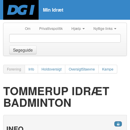
Min Idræt
Om
Privatlivspolitik
Hjælp
Nyttige links
Søgeguide
Forening
Info
Holdoversigt
OversigtStaevne
Kampe
TOMMERUP IDRÆT
BADMINTON
INFO