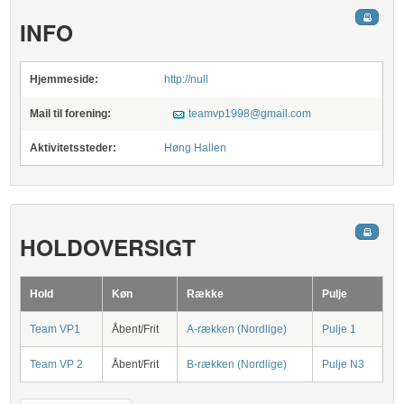
INFO
Hjemmeside:
http://null
Mail til forening:
teamvp1998@gmail.com
Aktivitetssteder:
Høng Hallen
HOLDOVERSIGT
Hold
Køn
Række
Pulje
Team VP1
Åbent/Frit
A-rækken (Nordlige)
Pulje 1
Team VP 2
Åbent/Frit
B-rækken (Nordlige)
Pulje N3