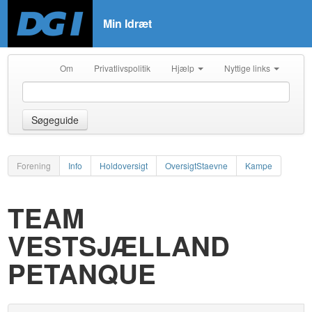
Min Idræt
Om
Privatlivspolitik
Hjælp
Nyttige links
Søgeguide
Forening
Info
Holdoversigt
OversigtStaevne
Kampe
TEAM
VESTSJÆLLAND
PETANQUE