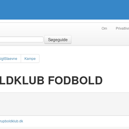
Om
Privatliv
Søgeguide
igtStaevne
Kampe
LDKLUB FODBOLD
erupboldklub.dk