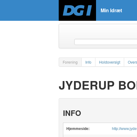
Min Idræt
Forening
Info
Holdoversigt
Overs
JYDERUP BO
INFO
Hjemmeside:
http://www.jyd