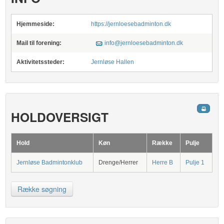
Hjemmeside:
https://jernloesebadminton.dk
Mail til forening:
info@jernloesebadminton.dk
Aktivitetssteder:
Jernløse Hallen
HOLDOVERSIGT
Hold
Køn
Række
Pulje
Jernløse Badmintonklub
Drenge/Herrer
Herre B
Pulje 1
Række søgning