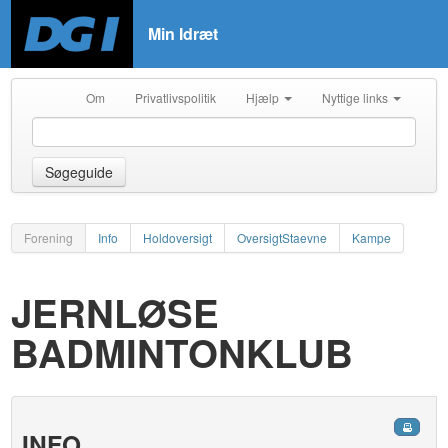
Min Idræt
Om
Privatlivspolitik
Hjælp
Nyttige links
Søgeguide
Forening
Info
Holdoversigt
OversigtStaevne
Kampe
JERNLØSE
BADMINTONKLUB
INFO