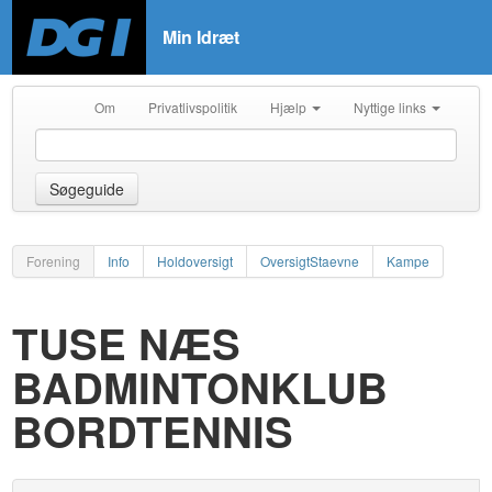
Min Idræt
Om
Privatlivspolitik
Hjælp
Nyttige links
Søgeguide
Forening
Info
Holdoversigt
OversigtStaevne
Kampe
TUSE NÆS
BADMINTONKLUB
BORDTENNIS