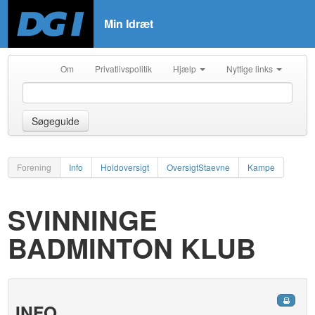
Min Idræt
Om
Privatlivspolitik
Hjælp
Nyttige links
Søgeguide
Forening
Info
Holdoversigt
OversigtStaevne
Kampe
SVINNINGE
BADMINTON KLUB
INFO