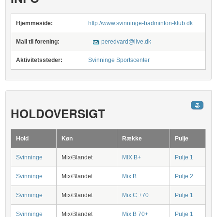
Hjemmeside:
http://www.svinninge-badminton-klub.dk
Mail til forening:
peredvard@live.dk
Aktivitetssteder:
Svinninge Sportscenter
HOLDOVERSIGT
Hold
Køn
Række
Pulje
Svinninge
Mix/Blandet
MIX B+
Pulje 1
Svinninge
Mix/Blandet
Mix B
Pulje 2
Svinninge
Mix/Blandet
Mix C +70
Pulje 1
Svinninge
Mix/Blandet
Mix B 70+
Pulje 1