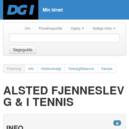
Min Idræt
Om
Privatlivspolitik
Hjælp
Nyttige links
Søgeguide
Forening
Info
Holdoversigt
OversigtStaevne
Kampe
ALSTED FJENNESLEV
G & I TENNIS
INFO