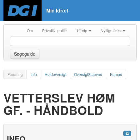
Min Idræt
Om
Privatlivspolitik
Hjælp
Nyttige links
Søgeguide
Forening
Info
Holdoversigt
OversigtStaevne
Kampe
VETTERSLEV HØM
GF. - HÅNDBOLD
INFO