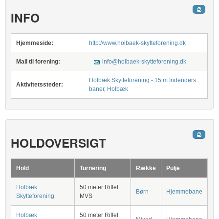
INFO
Hjemmeside:
http://www.holbaek-skytteforening.dk
Mail til forening:
info@holbaek-skytteforening.dk
Holbæk Skytteforening - 15 m Indendørs
Aktivitetssteder:
baner
,
Holbæk
HOLDOVERSIGT
Hold
Turnering
Række
Pulje
Holbæk
50 meter Riffel
Børn
Hjemmebane
Skytteforening
MVS
Holbæk
50 meter Riffel