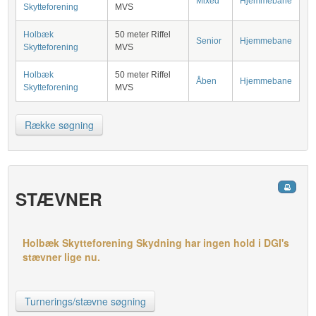
Mixed
Hjemmebane
Skytteforening
MVS
Holbæk
50 meter Riffel
Senior
Hjemmebane
Skytteforening
MVS
Holbæk
50 meter Riffel
Åben
Hjemmebane
Skytteforening
MVS
Række søgning
STÆVNER
Holbæk Skytteforening Skydning har ingen hold i DGI's
stævner lige nu.
Turnerings/stævne søgning