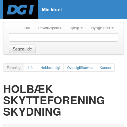
Min Idræt
Om
Privatlivspolitik
Hjælp
Nyttige links
Søgeguide
Forening
Info
Holdoversigt
OversigtStaevne
Kampe
HOLBÆK
SKYTTEFORENING
SKYDNING