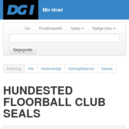
Min Idræt
Om
Privatlivspolitik
Hjælp
Nyttige links
Søgeguide
Forening
Info
Holdoversigt
OversigtStaevne
Kampe
HUNDESTED
FLOORBALL CLUB
SEALS