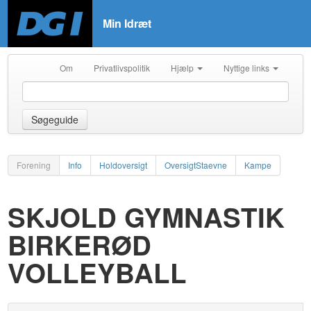
Min Idræt
Om
Privatlivspolitik
Hjælp
Nyttige links
Søgeguide
Forening
Info
Holdoversigt
OversigtStaevne
Kampe
SKJOLD GYMNASTIK
BIRKERØD
VOLLEYBALL