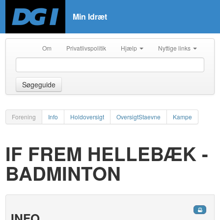
Min Idræt
Om
Privatlivspolitik
Hjælp
Nyttige links
Søgeguide
Forening
Info
Holdoversigt
OversigtStaevne
Kampe
IF FREM HELLEBÆK -
BADMINTON
INFO