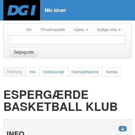
Min Idræt
Om
Privatlivspolitik
Hjælp
Nyttige links
Søgeguide
Forening
Info
Holdoversigt
OversigtStaevne
Kampe
ESPERGÆRDE
BASKETBALL KLUB
INFO