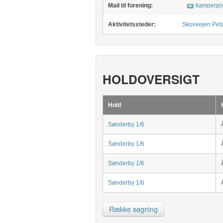
Mail til forening:
kamperpo
Aktivitetssteder:
Skovvejen Pet
HOLDOVERSIGT
Hold
Sønderby 1/6
Sønderby 1/6
Sønderby 1/6
Sønderby 1/6
Række søgning