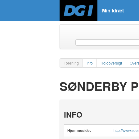
Min Idræt
Forening
Info
Holdoversigt
Overs
SØNDERBY P
INFO
Hjemmeside:
http://www.so