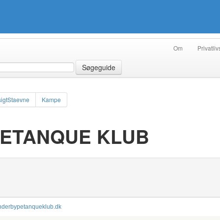
Om
Privatliv
Søgeguide
igtStaevne
Kampe
ETANQUE KLUB
enderbypetanqueklub.dk