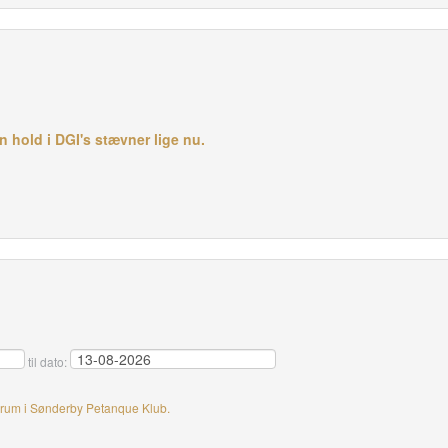
 hold i DGI's stævner lige nu.
til dato:
srum i Sønderby Petanque Klub.