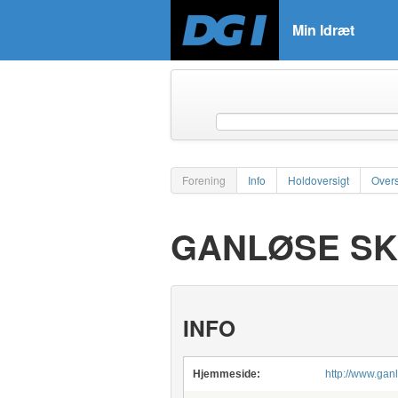
Min Idræt
Forening
Info
Holdoversigt
Overs
GANLØSE SK
INFO
Hjemmeside:
http://www.gan