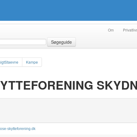
Om
Privatliv
Søgeguide
igtStaevne
Kampe
YTTEFORENING SKYDN
lose-skytteforening.dk