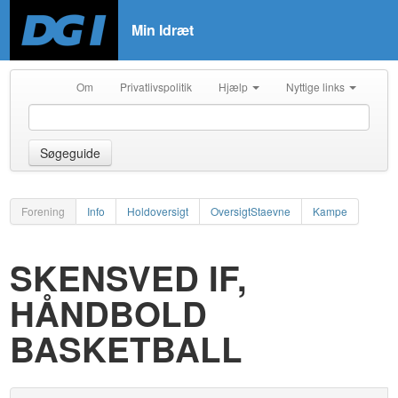
Min Idræt
Om
Privatlivspolitik
Hjælp
Nyttige links
Søgeguide
Forening
Info
Holdoversigt
OversigtStaevne
Kampe
SKENSVED IF,
HÅNDBOLD
BASKETBALL