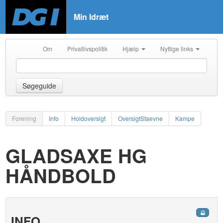
Min Idræt
Om
Privatlivspolitik
Hjælp
Nyttige links
Søgeguide
Forening
Info
Holdoversigt
OversigtStaevne
Kampe
GLADSAXE HG
HÅNDBOLD
INFO