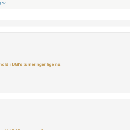
g.dk
old i DGI's turneringer lige nu.