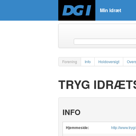
Min Idræt
Forening
Info
Holdoversigt
Overs
TRYG IDRÆT
INFO
Hjemmeside:
http://www.trygi