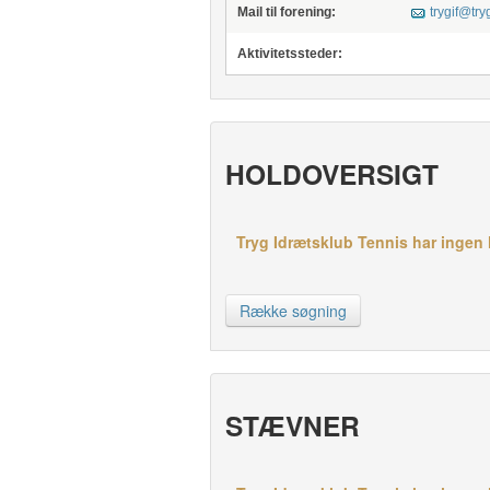
Mail til forening:
trygif@try
Aktivitetssteder:
HOLDOVERSIGT
Tryg Idrætsklub Tennis har ingen h
Række søgning
STÆVNER