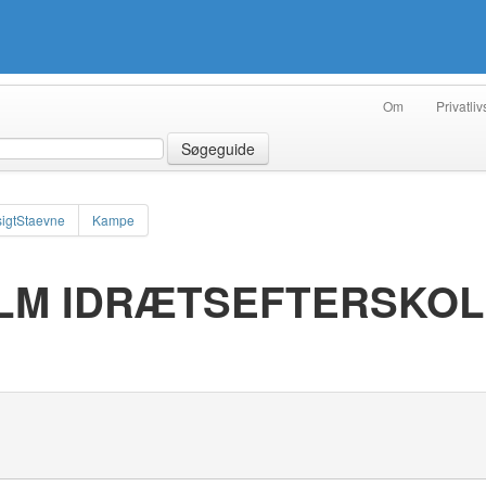
Om
Privatliv
Søgeguide
igtStaevne
Kampe
LM IDRÆTSEFTERSKOL