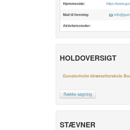
Hjemmeside:
https://www.gu
Mail til forening:
info@gun
Aktivitetssteder:
HOLDOVERSIGT
Gunslevholm Idrætsefterskole Bord
Række søgning
STÆVNER