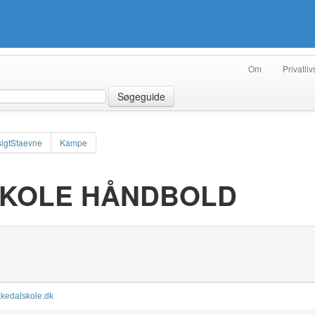
Om
Privatliv
Søgeguide
igtStaevne
Kampe
SKOLE HÅNDBOLD
kkedalskole.dk