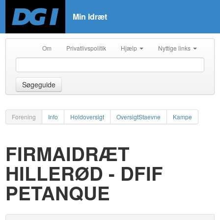
Min Idræt
Om
Privatlivspolitik
Hjælp
Nyttige links
Søgeguide
Forening
Info
Holdoversigt
OversigtStaevne
Kampe
FIRMAIDRÆT
HILLERØD - DFIF
PETANQUE