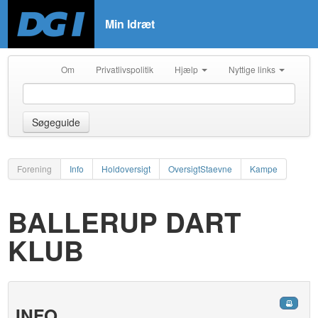
Min Idræt
Om
Privatlivspolitik
Hjælp
Nyttige links
Søgeguide
Forening
Info
Holdoversigt
OversigtStaevne
Kampe
BALLERUP DART
KLUB
INFO