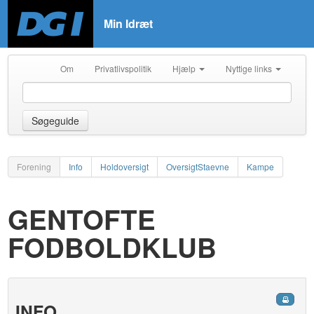
Min Idræt
Om
Privatlivspolitik
Hjælp
Nyttige links
Søgeguide
Forening
Info
Holdoversigt
OversigtStaevne
Kampe
GENTOFTE
FODBOLDKLUB
INFO