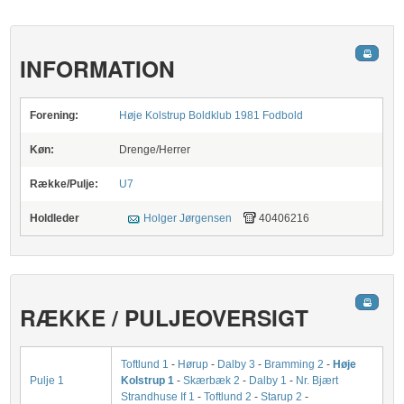
INFORMATION
Forening:
Høje Kolstrup Boldklub 1981 Fodbold
Køn:
Drenge/Herrer
Række/Pulje:
U7
Holdleder
Holger Jørgensen
40406216
RÆKKE / PULJEOVERSIGT
Toftlund 1
-
Hørup
-
Dalby 3
-
Bramming 2
-
Høje
Pulje 1
Kolstrup 1
-
Skærbæk 2
-
Dalby 1
-
Nr. Bjært
Strandhuse If 1
-
Toftlund 2
-
Starup 2
-