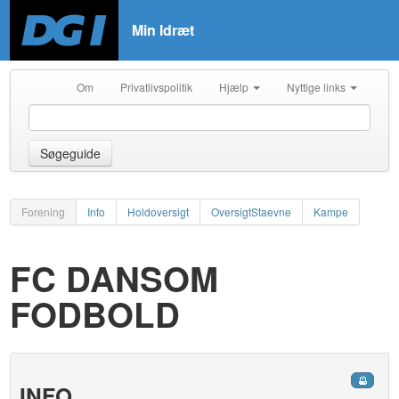
Min Idræt
Om
Privatlivspolitik
Hjælp
Nyttige links
Søgeguide
Forening
Info
Holdoversigt
OversigtStaevne
Kampe
FC DANSOM
FODBOLD
INFO