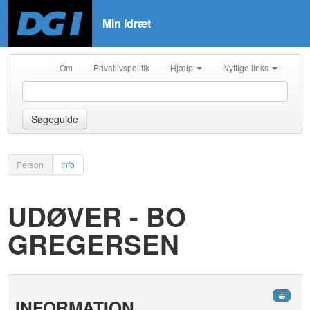
Min Idræt
Om
Privatlivspolitik
Hjælp
Nyttige links
Søgeguide
Person
Info
UDØVER - BO
GREGERSEN
INFORMATION