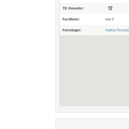
Tlf. Hovednr.:
Faciliteter:
Hal 3
Foreninger:
Hafnia Floorbal