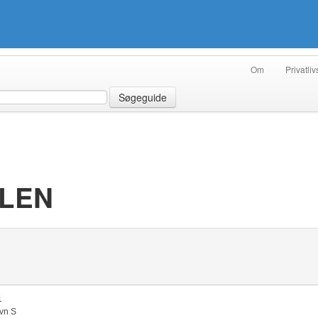
Om
Privatliv
Søgeguide
LEN
1
vn S