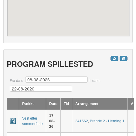
PROGRAM SPILLESTED
Fra dato:
til dato:
Række
Dato
Tid
Arrangement
Ar
17-
Vest efter
08-
341562
,
Brande 2
-
Herning 1
sommerferie
26