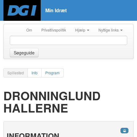
Min Idræt
Om
Privatlivspolitik
Hjælp
Nyttige links
Søgeguide
Spillested
Info
Program
DRONNINGLUND
HALLERNE
INFORMATION