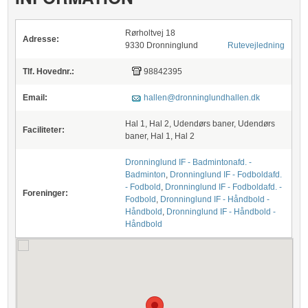
Rørholtvej 18
Adresse:
9330 Dronninglund
Rutevejledning
Tlf. Hovednr.:
98842395
Email:
hallen@dronninglundhallen.dk
Hal 1, Hal 2, Udendørs baner, Udendørs
Faciliteter:
baner, Hal 1, Hal 2
Dronninglund IF - Badmintonafd. -
Badminton
,
Dronninglund IF - Fodboldafd.
- Fodbold
,
Dronninglund IF - Fodboldafd. -
Foreninger:
Fodbold
,
Dronninglund IF - Håndbold -
Håndbold
,
Dronninglund IF - Håndbold -
Håndbold