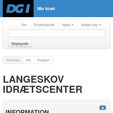
Min Idræt
Om
Privatlivspolitik
Hjælp
Nyttige links
Søgeguide
Spillested
Info
Program
LANGESKOV
IDRÆTSCENTER
INFORMATION