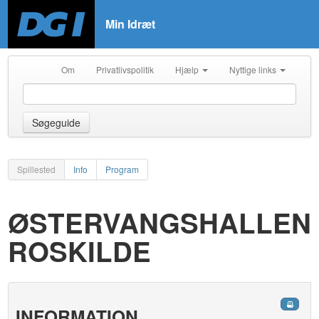
Min Idræt
Om
Privatlivspolitik
Hjælp
Nyttige links
Søgeguide
Spillested
Info
Program
ØSTERVANGSHALLEN
ROSKILDE
INFORMATION