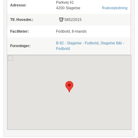
Parkvej 41
Adresse:
4200 Slagelse
Rutevejledning
Tlf. Hovednr.:
58522015
Faciliteter:
Fodbold, 8-mands
B 92 - Slagelse - Fodbold
,
Slagelse B&i -
Foreninger:
Fodbold