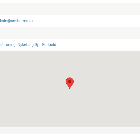
6
skole@odsherred.dk
sforening, Nykøbing Sj. - Fodbold