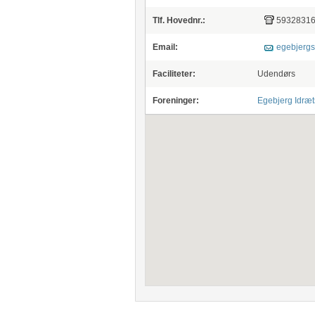
Tlf. Hovednr.:
5932831
Email:
egebjerg
Faciliteter:
Udendørs
Foreninger:
Egebjerg Idræt