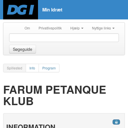
Min Idræt
Om
Privatlivspolitik
Hjælp
Nyttige links
Søgeguide
Spillested
Info
Program
FARUM PETANQUE
KLUB
INFORMATION