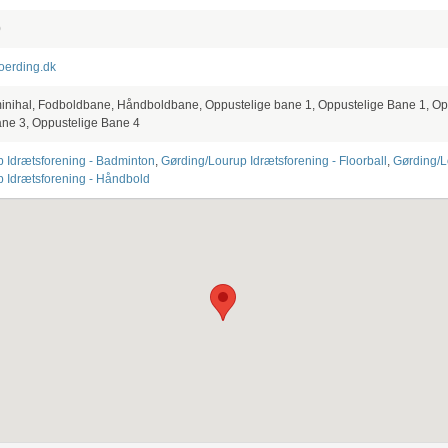
0
oerding.dk
 minihal, Fodboldbane, Håndboldbane, Oppustelige bane 1, Oppustelige Bane 1, Op
ne 3, Oppustelige Bane 4
 Idrætsforening - Badminton
,
Gørding/Lourup Idrætsforening - Floorball
,
Gørding/L
 Idrætsforening - Håndbold