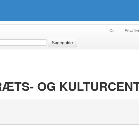
Om
Privatliv
Søgeguide
RÆTS- OG KULTURCEN