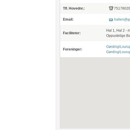
Tlf. Hovednr.:
7517802
Email:
hallen@g
Hal 1, Hal 2 -
Faciliteter:
Oppustelige Ba
Gørding/Lourup
Foreninger:
Gørding/Lourup