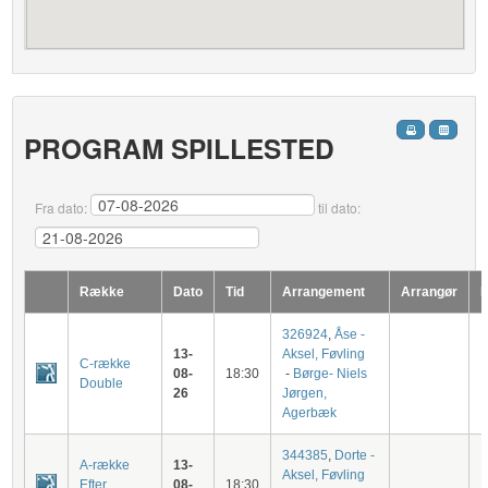
PROGRAM SPILLESTED
Fra dato:
til dato:
Række
Dato
Tid
Arrangement
Arrangør
B
326924
,
Åse -
13-
Aksel, Føvling
C-række
08-
18:30
-
Børge- Niels
Double
26
Jørgen,
Agerbæk
344385
,
Dorte -
A-række
13-
Aksel, Føvling
Efter
08-
18:30