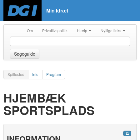
Min Idræt
Om
Privatlivspolitik
Hjælp
Nyttige links
Søgeguide
Spillested
Info
Program
HJEMBÆK
SPORTSPLADS
INFORMATION