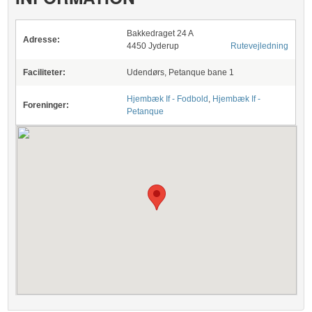
Bakkedraget 24 A
Adresse:
4450 Jyderup
Rutevejledning
Faciliteter:
Udendørs, Petanque bane 1
Hjembæk If - Fodbold
,
Hjembæk If -
Foreninger:
Petanque