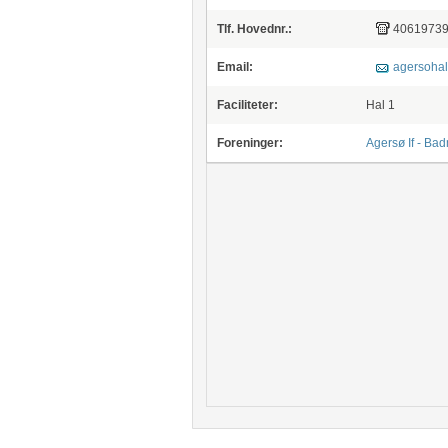
Tlf. Hovednr.:
4061973
Email:
agersohal
Faciliteter:
Hal 1
Foreninger:
Agersø If - Ba