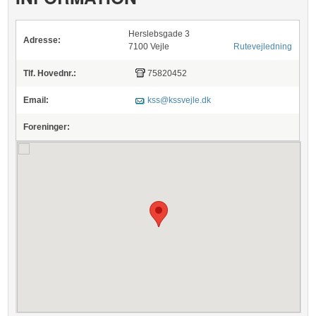
Herslebsgade 3
Adresse:
7100 Vejle
Rutevejledning
Tlf. Hovednr.:
75820452
Email:
kss@kssvejle.dk
Foreninger: