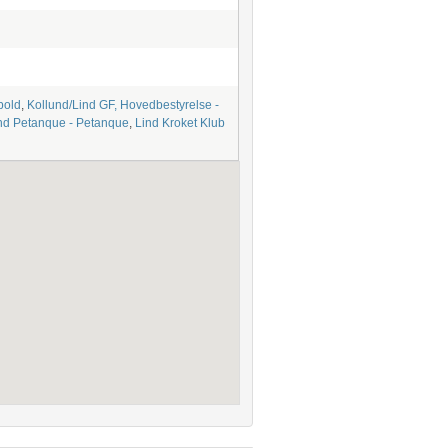
bold
,
Kollund/Lind GF, Hovedbestyrelse -
nd Petanque - Petanque
,
Lind Kroket Klub