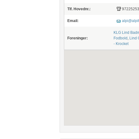
Tlf. Hovednr.:
9722525
Email:
alpi@alpi
KLG Lind Badm
Foreninger:
Fodbold
,
Lind 
- Krocket