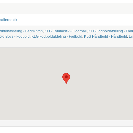
3
hallerne.dk
intonafdeling - Badminton
,
KLG Gymnastik - Floorball
,
KLG Fodboldafdeling - Fod
Old Boys - Fodbold
,
KLG Fodboldafdeling - Fodbold
,
KLG Håndbold - Håndbold
,
Li