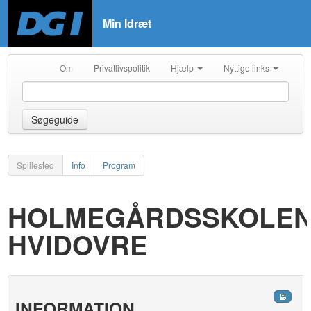
Min Idræt
Om
Privatlivspolitik
Hjælp
Nyttige links
Søgeguide
Spillested
Info
Program
HOLMEGÅRDSSKOLE
HVIDOVRE
INFORMATION