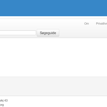
Om
Privatliv
Søgeguide
Vej 43
org