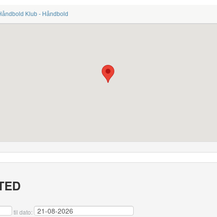
Håndbold Klub - Håndbold
TED
til dato: