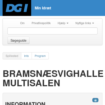
Min Idræt
Om
Privatlivspolitik
Hjælp
Nyttige links
Søgeguide
Spillested
Info
Program
BRAMSNÆSVIGHALLE
MULTISALEN
INFORMATION