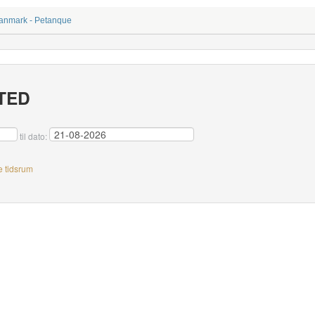
Danmark - Petanque
TED
til dato:
e tidsrum