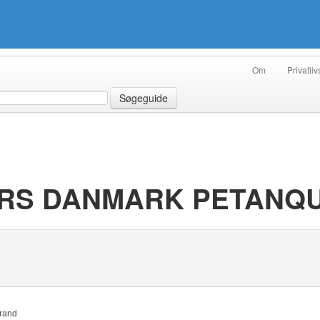
Om
Privatliv
Søgeguide
ERS DANMARK PETANQ
trand