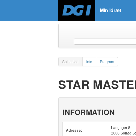
Min Idræt
Spillested
Info
Program
STAR MAST
INFORMATION
Langager 8
Adresse:
2680 Solrød S