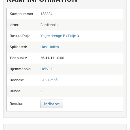
Kampnummer:
138834
Idræt:
Bordtennis
Række/Pulje:
Yngre drenge B
/
Pulje 3
Spillested:
Høst Hallen
Tidspunkt:
26-11-11
10:00
Hjemmehold:
HØST IF
Udehold:
BTK Grenå
Runde:
2
Indberet
Resultat: