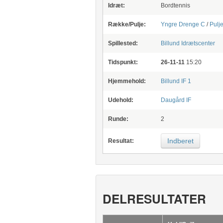
Idræt:
Bordtennis
Række/Pulje:
Yngre Drenge C
/
Pulje
Spillested:
Billund Idrætscenter
Tidspunkt:
26-11-11
15:20
Hjemmehold:
Billund IF 1
Udehold:
Daugård IF
Runde:
2
Indberet
Resultat:
DELRESULTATER