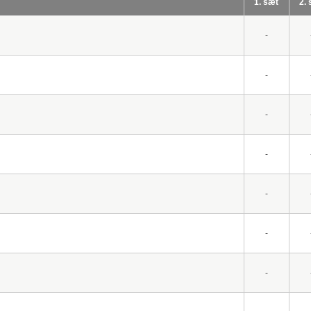
1. sæt
2.
-
-
-
-
-
-
-