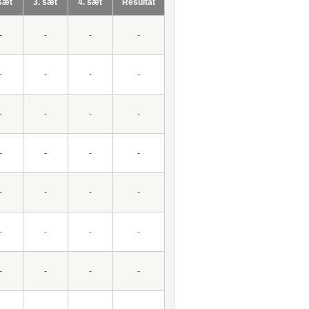
 sæt
3. sæt
4. sæt
Resultat
-
-
-
-
-
-
-
-
-
-
-
-
-
-
-
-
-
-
-
-
-
-
-
-
-
-
-
-