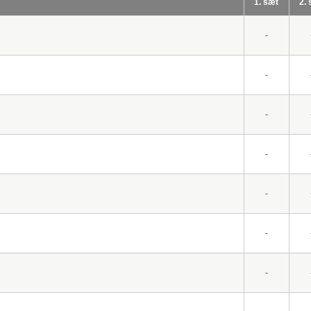
1. sæt
2.
-
-
-
-
-
-
-