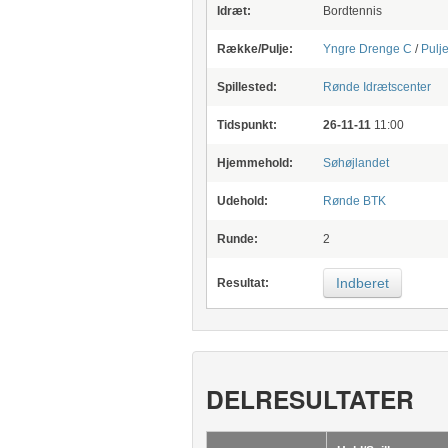
Idræt:
Bordtennis
Række/Pulje:
Yngre Drenge C
/
Pulje
Spillested:
Rønde Idrætscenter
Tidspunkt:
26-11-11
11:00
Hjemmehold:
Søhøjlandet
Udehold:
Rønde BTK
Runde:
2
Indberet
Resultat:
DELRESULTATER