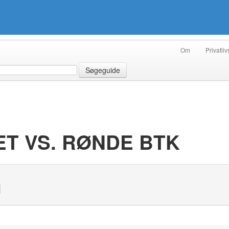
Om
Privatliv
Søgeguide
T VS. RØNDE BTK
N