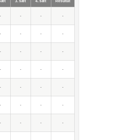
 sæt
3. sæt
4. sæt
Resultat
-
-
-
-
-
-
-
-
-
-
-
-
-
-
-
-
-
-
-
-
-
-
-
-
-
-
-
-