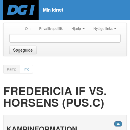
Min Idræt
Om
Privatlivspolitik
Hjælp
Nyttige links
Søgeguide
Kamp
Info
FREDERICIA IF VS.
HORSENS (PUS.C)
KAMPINFORMATION